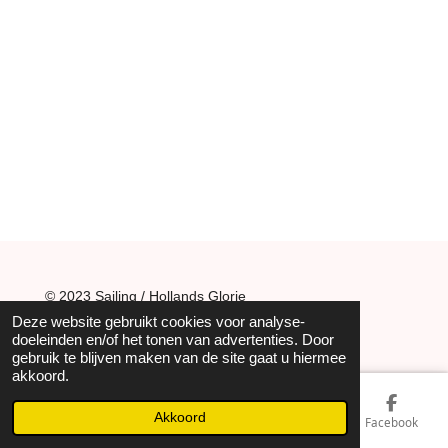
© 2023 Sailing / Hollands Glorie
Deze website gebruikt cookies voor analyse-
doeleinden en/of het tonen van advertenties. Door
gebruik te blijven maken van de site gaat u hiermee
akkoord.
Akkoord
E-mailadres
Telefoonnummer
Kaart
Facebook