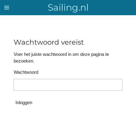
Sailing.nl
Ga
direct
naar
de
hoofdinhoud
Wachtwoord vereist
Voer het juiste wachtwoord in om deze pagina te
bezoeken.
Wachtwoord
Inloggen