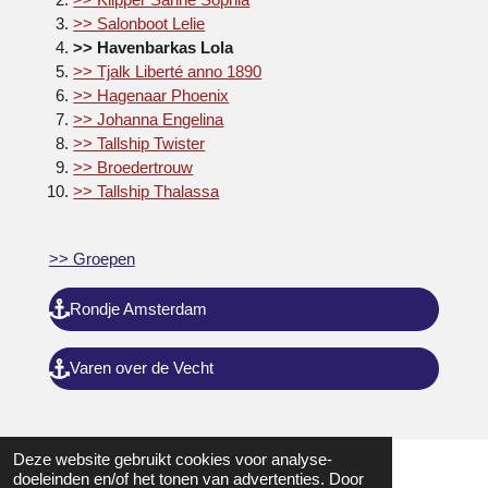
>> Salonboot Lelie
>> Havenbarkas Lola
>> Tjalk Liberté anno 1890
>> Hagenaar Phoenix
>> Johanna Engelina
>> Tallship Twister
>> Broedertrouw
>> Tallship Thalassa
>> Groepen
Rondje Amsterdam
Varen over de Vecht
Deze website gebruikt cookies voor analyse-
doeleinden en/of het tonen van advertenties. Door