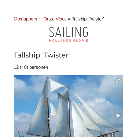
Opstappers
»
Onze Vloot
»
Tallship 'Twister'
Tallship 'Twister'
12 (+8) personen