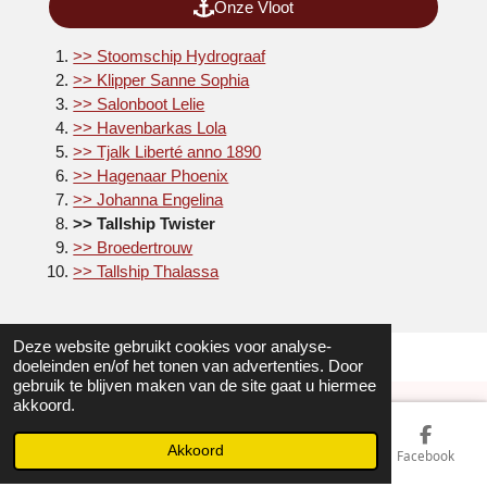
Onze Vloot
l
s
>> Stoomschip Hydrograaf
c
>> Klipper Sanne Sophia
>> Salonboot Lelie
r
>> Havenbarkas Lola
e
>> Tjalk Liberté anno 1890
e
>> Hagenaar Phoenix
n
>> Johanna Engelina
>> Tallship Twister
>> Broedertrouw
>> Tallship Thalassa
Deze website gebruikt cookies voor analyse-
doeleinden en/of het tonen van advertenties. Door
gebruik te blijven maken van de site gaat u hiermee
akkoord.
© 2023 Sailing / Hollands Glorie
Akkoord
E-mailadres
Telefoonnummer
Kaart
Facebook