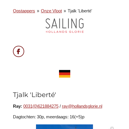
Opstappers
»
Onze Vloot
»
Tjalk 'Liberté'
F
a
c
e
b
o
o
k
Tjalk 'Liberté'
Ray:
0031(0)621884275
/
ray@hollandsglorie.nl
Dagtochten: 30p, meerdaags: 16(+5)p