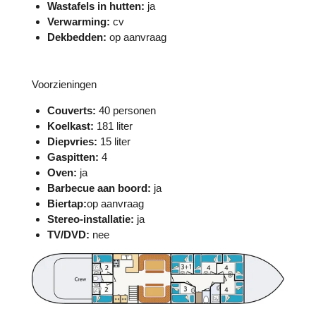
Wastafels in hutten:
ja
Verwarming:
cv
Dekbedden:
op aanvraag
Voorzieningen
Couverts:
40 personen
Koelkast:
181 liter
Diepvries:
15 liter
Gaspitten:
4
Oven:
ja
Barbecue aan boord:
ja
Biertap:
op aanvraag
Stereo-installatie:
ja
TV/DVD:
nee