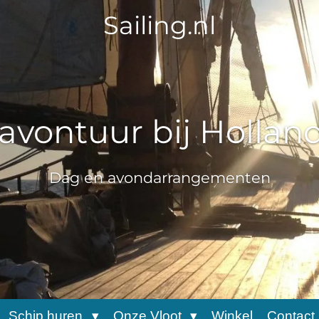
Sailing.nl
 avontuur bij Hollan
Dag en avondarrangementen
Schip huren
Onze Vloot
Winkel
Contact