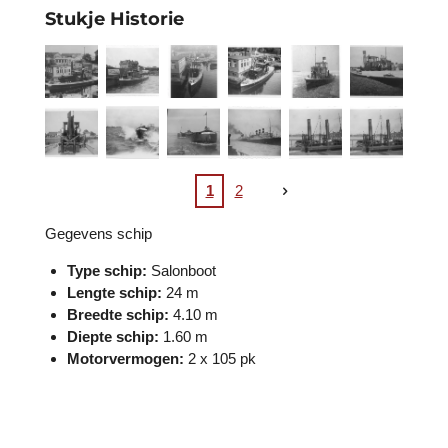
Stukje Historie
1
2
G
egevens schip
Type schip:
Salonboot
Lengte schip:
24 m
Breedte schip:
4.10 m
Diepte schip:
1.60 m
Motorvermogen:
2 x 105 pk