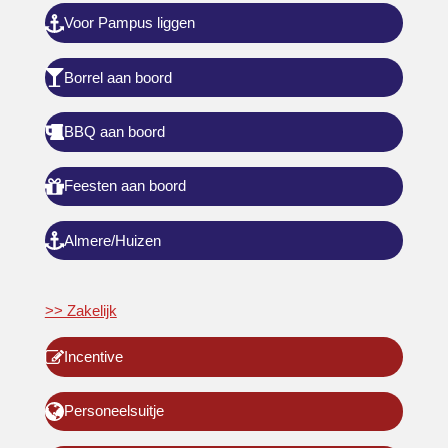
Voor Pampus liggen
Borrel aan boord
BBQ aan boord
Feesten aan boord
Almere/Huizen
>> Zakelijk
Incentive
Personeelsuitje