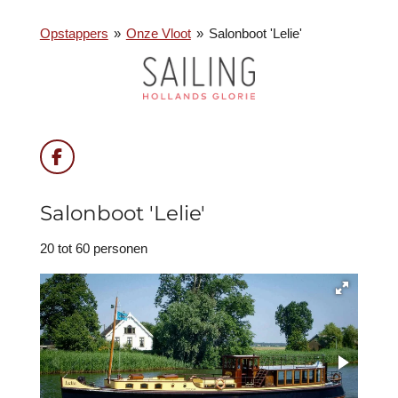
Opstappers
»
Onze Vloot
»
Salonboot 'Lelie'
F
a
c
Salonboot 'Lelie'
e
b
o
20 tot 60 personen
o
k