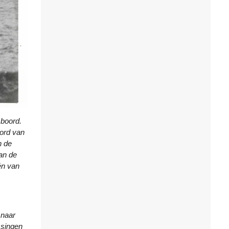
 boord.
oord van
n de
van de
én van
 naar
ssingen