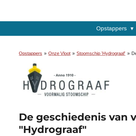
Ga
direct
naar
de
Opstappers
hoofdinhoud
Opstappers
»
Onze Vloot
»
Stoomschip 'Hydrograaf'
»
De
De geschiedenis van 
"Hydrograaf"