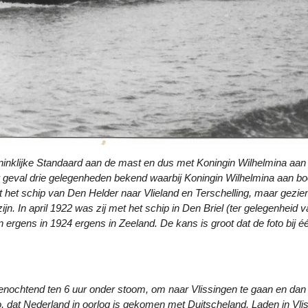
ninklijke Standaard aan de mast en dus met Koningin Wilhelmina aan
er geval drie gelegenheden bekend waarbij Koningin Wilhelmina aan b
t het schip van Den Helder naar Vlieland en Terschelling, maar gezie
zijn. In april 1922 was zij met het schip in Den Briel (ter gelegenheid 
ergens in 1924 ergens in Zeeland. De kans is groot dat de foto bij é
enochtend ten 6 uur onder stoom, om naar Vlissingen te gaan en dan
 dat Nederland in oorlog is gekomen met Duitscheland. Laden in Vli