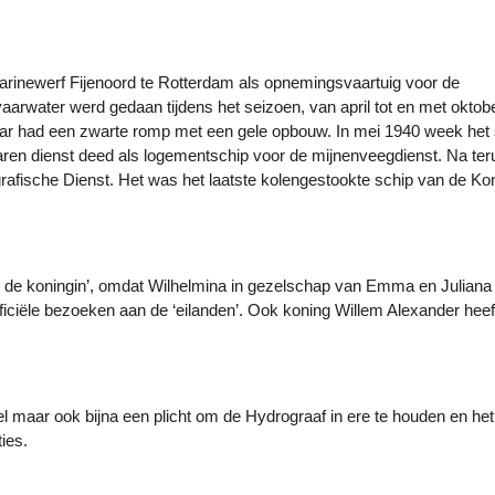
rinewerf Fijenoord te Rotterdam als opnemingsvaartuig voor de
aarwater werd gedaan tijdens het seizoen, van april tot en met oktob
ar had een zwarte romp met een gele opbouw. In mei 1940 week het 
sjaren dienst deed als logementschip voor de mijnenveegdienst. Na te
rafische Dienst. Het was het laatste kolengestookte schip van de Kon
an de koningin’, omdat Wilhelmina in gezelschap van Emma en Juliana
officiële bezoeken aan de ‘eilanden’. Ook koning Willem Alexander heeft
el maar ook bijna een plicht om de Hydrograaf in ere te houden en het
ies.