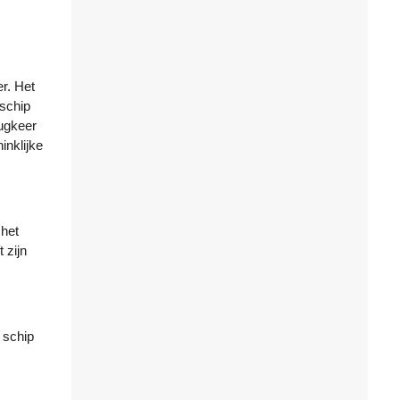
er. Het
schip
rugkeer
inklijke
 het
 zijn
 schip